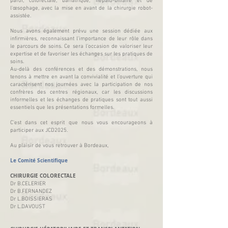
paroi, colorectale, bariatrique, hépato-biliaire et de
l'œsophage, avec la mise en avant de la chirurgie robot-
assistée.
Nous avons également prévu une session dédiée aux
infirmières, reconnaissant l'importance de leur rôle dans
le parcours de soins. Ce sera l’occasion de valoriser leur
expertise et de favoriser les échanges sur les pratiques de
soins.
Au-delà des conférences et des démonstrations, nous
tenons à mettre en avant la convivialité et l’ouverture qui
caractérisent nos journées avec la participation de nos
confrères des centres régionaux, car les discussions
informelles et les échanges de pratiques sont tout aussi
essentiels que les présentations formelles.
C'est dans cet esprit que nous vous encourageons à
participer aux JCD2025.
Au plaisir de vous retrouver à Bordeaux,
Le Comité
Scientifique
CHIRURGIE COLORECTALE
Dr B.CELERIER
Dr B.FERNANDEZ
Dr L.BOISSIERAS
Dr L.DAVOUST