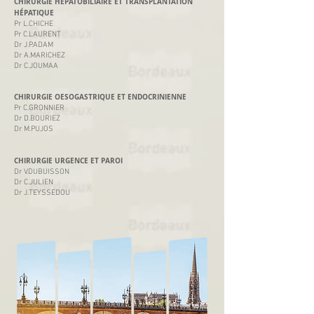
CHIRURGIE HÉPATOBILIAIRE ET TRANSPLANTATION
HÉPATIQUE
Pr L.CHICHE
Pr C.LAURENT
Dr J.P.ADAM
Dr A.MARICHEZ
Dr C.JOUMAA
CHIRURGIE OESOGASTRIQUE ET ENDOCRINIENNE
Pr C.GRONNIER
Dr D.BOURIEZ
Dr M.PUJOS
CHIRURGIE URGENCE ET PAROI
Dr V.DUBUISSON
Dr C.JULIEN
Dr J.TEYSSEDOU