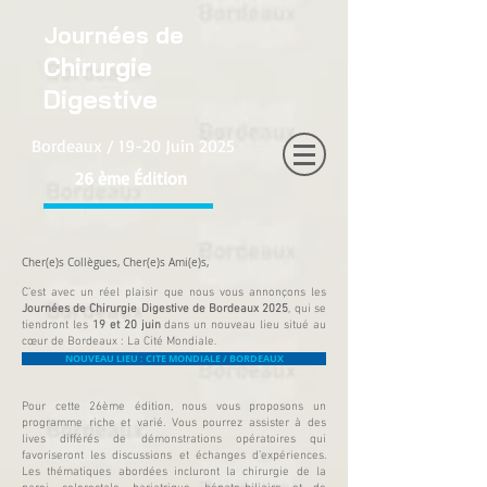
Journées de
Chirurgie
Digestive
Bordeaux / 19-20 Juin 2025
26 ème Édition
Cher(e)s Collègues, Cher(e)s Ami(e)s,
C’est avec un réel plaisir que nous vous annonçons les
Journées de Chirurgie Digestive de Bordeaux 2025
, qui se
tiendront les
19 et 20 juin
dans un nouveau lieu situé au
cœur de Bordeaux : La Cité Mondiale.
NOUVEAU LIEU : CITE MONDIALE / BORDEAUX
Pour cette 26ème édition, nous vous proposons un
programme riche et varié. Vous pourrez assister à des
lives différés de démonstrations opératoires qui
favoriseront les discussions et échanges d’expériences.
Les thématiques abordées incluront la chirurgie de la